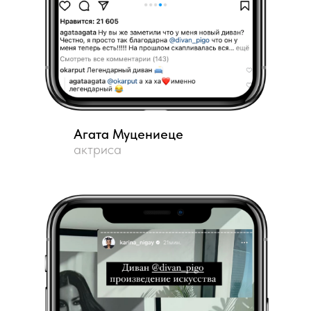
Агата Муцениеце
актриса