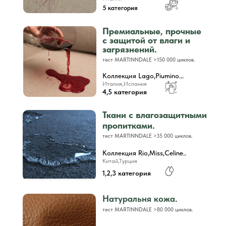
5 категория
Премиальные, прочные
с защитой от влаги и
загрязнений.
тест MARTINNDALE >150 000 циклов.
Коллекция Lago,Piumino...
Италия,Испания
4,5 категория
Ткани с влагозащитными
пропитками.
тест MARTINNDALE >35 000 циклов.
Коллекция Rio,Miss,Celine..
Китай,Турция
1,2,3 категория
Натуральня кожа.
тест MARTINNDALE >80 000 циклов.