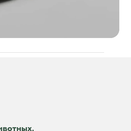
ивотных.