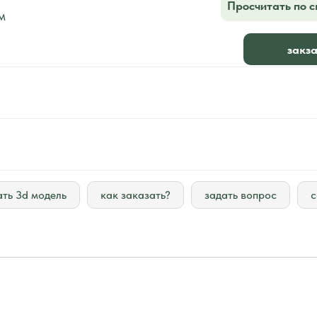
Просчитать по 
м
закза
ать 3d модель
как заказать?
задать вопрос
с
заказат
раз