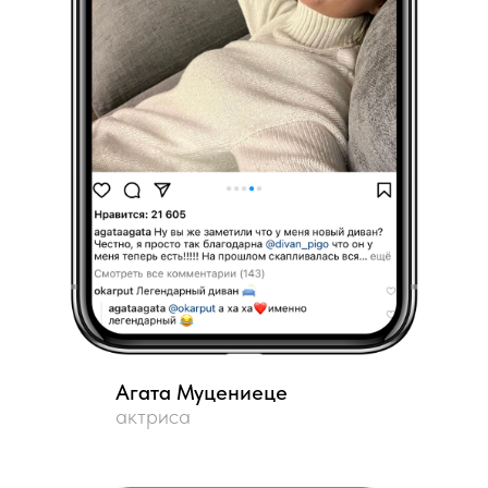
Агата Муцениеце
актриса