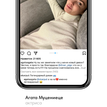
Агата Муцениеце
актриса