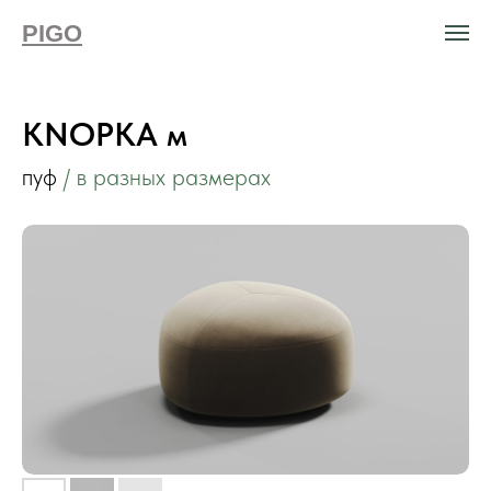
PIGO
KNOPKA м
пуф
/ в разных размерах