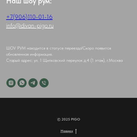
Наш шоу рум:
+7(906)110-01-16
info@divan-pigo.ru
ШОУ РУМ находится в статусе переезда!Скоро появится
обновленная информация.
Старый адрес: ул. 1 Щипковский переулок д.4 (1 этаж), г.Москва
© 2025 PIGO
Наверх